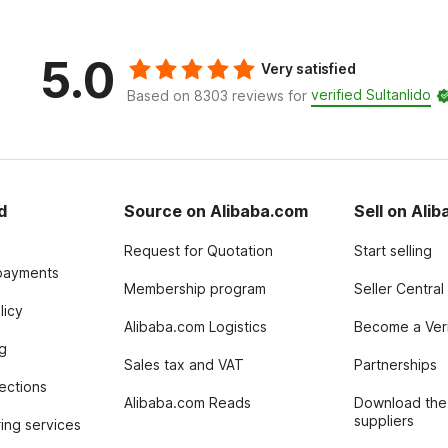
5.0
Very satisfied
verified Sultanlido
Based on 8303 reviews for
d
Source on Alibaba.com
Sell on Ali
Request for Quotation
Start selling
payments
Membership program
Seller Central
licy
Alibaba.com Logistics
Become a Veri
g
Sales tax and VAT
Partnerships
tections
Alibaba.com Reads
Download the
suppliers
ing services