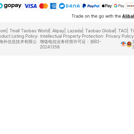
Trade on the go with the
Alib
com
Tmall Taobao World
Alipay
Lazada
Taobao Global
TAO
T
oduct Listing Policy
Intellectual Property Protection
Privacy Policy
里巴巴海外信息技术有限公
增值电信业务经营许可证：浙B2-
20241358